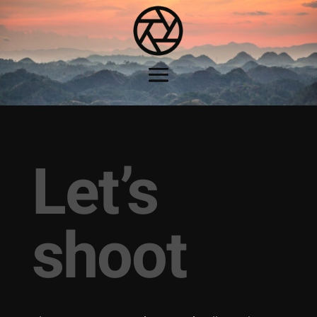
Let’s
shoot